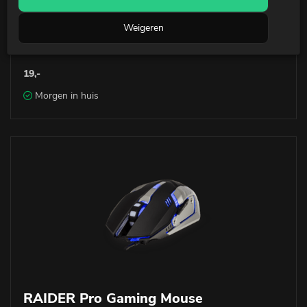
RAIDER Pro Gaming Bluetooth 5.0
Weigeren
Adapter
19,-
Morgen in huis
RAIDER Pro Gaming Mouse