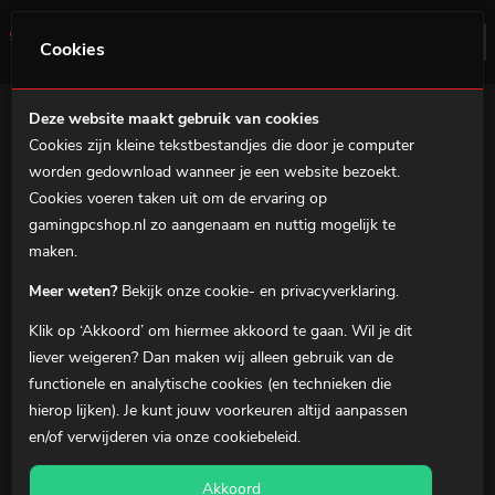
0
Menu
Cookies
Deze website maakt gebruik van cookies
Filter
Cookies zijn kleine tekstbestandjes die door je computer
Home
worden gedownload wanneer je een website bezoekt.
GamingPcShop
Gaming PC's
Cookies voeren taken uit om de ervaring op
gamingpcshop.nl zo aangenaam en nuttig mogelijk te
MSI Prebuilds
maken.
Gaming notebooks
Meer weten?
Bekijk onze cookie- en privacyverklaring.
Gaming Accessoires
Klik op ‘Akkoord’ om hiermee akkoord te gaan. Wil je dit
Over ons
liever
weigeren
? Dan maken wij alleen gebruik van de
functionele en analytische cookies (en technieken die
Klantenservice
hierop lijken). Je kunt jouw voorkeuren altijd aanpassen
en/of verwijderen via onze
cookiebeleid
.
0
Winkelmandje
Akkoord
Mijn Account