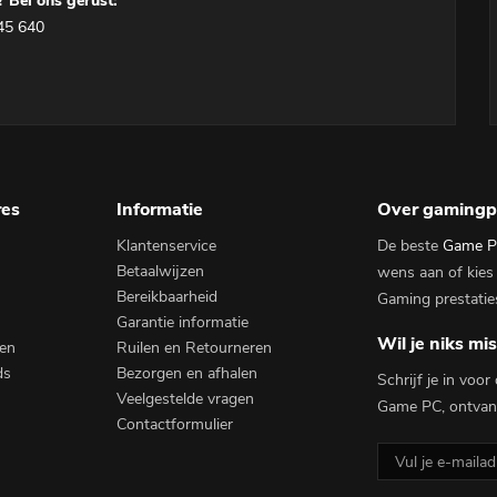
 Bel ons gerust:
45 640
res
Informatie
Over gamingp
Klantenservice
De beste
Game P
Betaalwijzen
wens aan of kies
Bereikbaarheid
Gaming prestatie
Garantie informatie
Wil je niks mi
en
Ruilen en Retourneren
ds
Bezorgen en afhalen
Schrijf je in voo
Veelgestelde vragen
Game PC, ontvang
Contactformulier