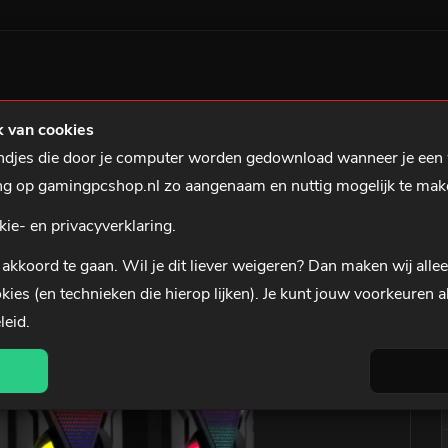
ILTS
GAMING NOTEBOOKS
GAMING ACCESSOIRES
0 uur besteld, is dinsdag in huis*
3 jaar garantie
 van cookies
tandjes die door je computer worden gedownload wanneer je een
RAIDER 2.0 RGB GAMING SPEAKER SET
ing op gamingpcshop.nl zo aangenaam en nuttig mogelijk te mak
kie- en privacyverklaring.
akkoord te gaan. Wil je dit liever
weigeren
? Dan maken wij alle
kies (en technieken die hierop lijken). Je kunt jouw voorkeuren a
leid
.