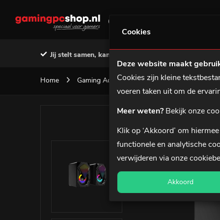
GAMING PC'S
MSI PREBU
Cookies
Jij stelt samen, kant-en-klaar geleverd
Voor 12:0
Deze website maakt gebruik
Cookies zijn kleine tekstbes
Home
Gaming Accessoires
Gaming Speakers
voeren taken uit om de ervar
Meer weten?
Bekijk onze coo
Klik op ‘Akkoord’ om hiermee 
functionele en analytische coo
Star
verwijderen via onze
cookiebe
Akkoord