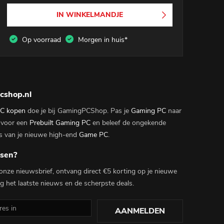
IN WINKELMANDJE
Op voorraad
Morgen in huis*
cshop.nl
C kopen
doe je bij GamingPCShop. Pas je
Gaming PC
naar
 voor een
Prebuilt Gaming PC
en beleef de ongekende
s van je nieuwe high-end
Game PC
.
ssen?
r onze nieuwsbrief, ontvang direct €5 korting op je nieuwe
 het laatste nieuws en de scherpste deals.
AANMELDEN