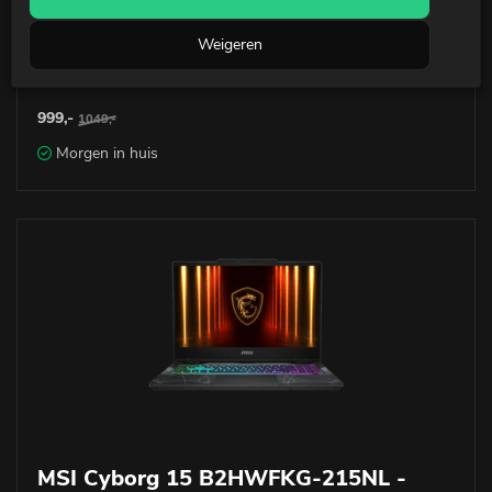
MSI Cyborg 15 B13WEKG-802NL - RTX
Weigeren
5050 - Intel i5
999,-
1049,-
Morgen in huis
MSI Cyborg 15 B2HWFKG-215NL -