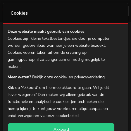
0
Menu
Cookies
Deze website maakt gebruik van cookies
Filter
Cookies zijn kleine tekstbestandjes die door je computer
Home
worden gedownload wanneer je een website bezoekt.
Gaming Laptops
Gaming PC's
Cookies voeren taken uit om de ervaring op
gamingpcshop.nl zo aangenaam en nuttig mogelijk te
MSI Prebuilds
maken.
Gaming notebooks
Meer weten?
Bekijk onze cookie- en privacyverklaring.
Gaming Accessoires
Klik op ‘Akkoord’ om hiermee akkoord te gaan. Wil je dit
Over ons
liever
weigeren
? Dan maken wij alleen gebruik van de
functionele en analytische cookies (en technieken die
Klantenservice
hierop lijken). Je kunt jouw voorkeuren altijd aanpassen
en/of verwijderen via onze
cookiebeleid
.
0
Winkelmandje
Akkoord
Mijn Account