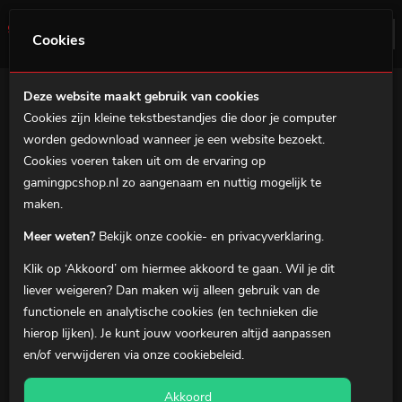
0
Menu
Cookies
Deze website maakt gebruik van cookies
Filter
Cookies zijn kleine tekstbestandjes die door je computer
Home
worden gedownload wanneer je een website bezoekt.
Gaming Accessoires
Gaming PC's
Cookies voeren taken uit om de ervaring op
gamingpcshop.nl zo aangenaam en nuttig mogelijk te
MSI Prebuilds
maken.
Gaming notebooks
Meer weten?
Bekijk onze cookie- en privacyverklaring.
Gaming Accessoires
Klik op ‘Akkoord’ om hiermee akkoord te gaan. Wil je dit
Over ons
liever
weigeren
? Dan maken wij alleen gebruik van de
functionele en analytische cookies (en technieken die
Klantenservice
hierop lijken). Je kunt jouw voorkeuren altijd aanpassen
en/of verwijderen via onze
cookiebeleid
.
0
Winkelmandje
Akkoord
Mijn Account