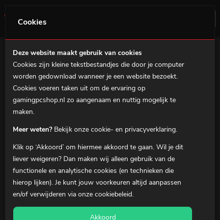
0
Menu
Cookies
Videokaarten
Deze website maakt gebruik van cookies
Cookies zijn kleine tekstbestandjes die door je computer
Home
worden gedownload wanneer je een website bezoekt.
Gaming PC's
Cookies voeren taken uit om de ervaring op
Over gamingpcshop.nl
gamingpcshop.nl zo aangenaam en nuttig mogelijk te
MSI Prebuilds
maken.
De beste
Game PC kopen
doe je bij GamingPCShop. Pas je
Gaming
Gaming notebooks
PC
naar wens aan of kies voor een
Prebuilt Gaming PC
en beleef
Meer weten?
Bekijk onze cookie- en privacyverklaring.
de ongekende Gaming prestaties van je nieuwe high-end
Game PC
.
Gaming Accessoires
Klik op ‘Akkoord’ om hiermee akkoord te gaan. Wil je dit
Over ons
Wil je niks missen?
liever
weigeren
? Dan maken wij alleen gebruik van de
Schrijf je in voor onze nieuwsbrief, ontvang direct €5 korting op je
functionele en analytische cookies (en technieken die
Klantenservice
nieuwe Game PC, ontvang het laatste nieuws en de scherpste
hierop lijken). Je kunt jouw voorkeuren altijd aanpassen
deals.
en/of verwijderen via onze
cookiebeleid
.
0
Winkelmandje
Akkoord
AANMELDEN
Mijn Account