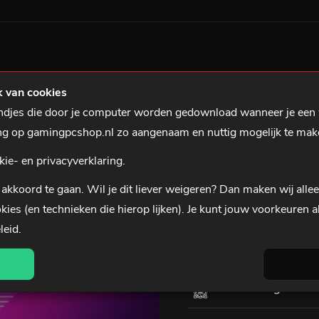
ILTS
GAMING NOTEBOOKS
GAMING ACCESSOIRES
0 uur besteld, is dinsdag in huis*
3 jaar garantie
 van cookies
tandjes die door je computer worden gedownload wanneer je een
 PC
ing op gamingpcshop.nl zo aangenaam en nuttig mogelijk te mak
ame PC
SELECTEER JOUW CO
kie- en privacyverklaring.
Behuizing:
akkoord te gaan. Wil je dit liever
weigeren
? Dan maken wij alle
kies (en technieken die hierop lijken). Je kunt jouw voorkeuren a
LED Verlichting
leid
.
Processor:
Koeling: