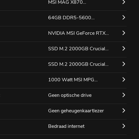
Coreliquid A13 240 Black
MSI MAG X870
Winkelmandje
0
TOMAHAWK WIFI
64GB DDR5-5600
Mijn Account
Kingston Fury Beast RGB
NVIDIA MSI GeForce RTX
5090 32G VENTUS 3X OC
SSD M.2 2000GB Crucial
E100
SSD M.2 2000GB Crucial
E100
1000 Watt MSI MPG
A1000G
:
Geen optische drive
Hulp bij het samenstellen?
✕
Geen geheugenkaartlezer
Bedraad internet