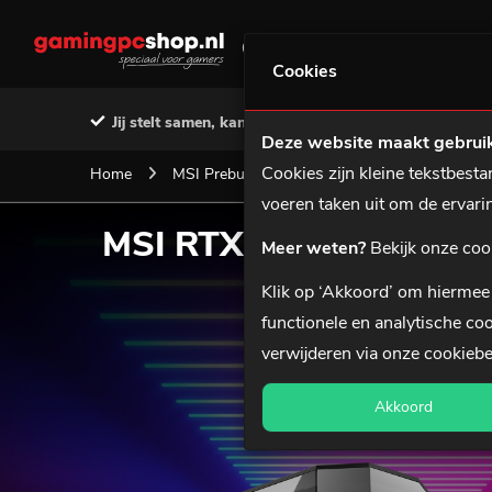
GAMING PC'S
MSI PREBU
Cookies
Jij stelt samen, kant-en-klaar geleverd
Voor 12:0
Deze website maakt gebruik
Cookies zijn kleine tekstbes
Home
MSI Prebuilds
MSI RTX 5090 AMD Game
voeren taken uit om de ervar
MSI RTX 5090 AMD G
Meer weten?
Bekijk onze coo
Klik op ‘Akkoord’ om hiermee 
functionele en analytische coo
verwijderen via onze
cookiebe
Akkoord