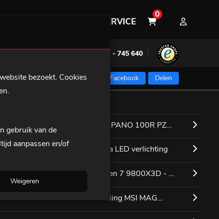
0
OVER ONS
KLANTENSERVICE
Advies nodig? Bel:
+31(0)594 - 745 640
Home
 website bezoekt. Cookies
Like ons op Facebook
Delen
en.
Gaming PC's
MPONENTEN
MSI Prebuilds
MSI MAG PANO 100R PZ
en gebruik van de
Gaming notebooks
ltijd aanpassen en/of
Black
:
Geen extra LED verlichting
Gaming Accessoires
AMD Ryzen 7 9800X3D - 8
Over ons
Weigeren
Klantenservice
Cores
Waterkoeling MSI MAG