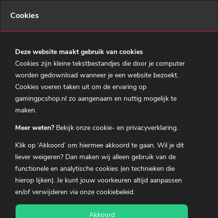
0
Cookies
Menu
MSI RTX 5060 Ti 8GB AMD Game PC
Deze website maakt gebruik van cookies
Cookies zijn kleine tekstbestandjes die door je computer
Home
worden gedownload wanneer je een website bezoekt.
Gaming PC's
Cookies voeren taken uit om de ervaring op
gamingpcshop.nl zo aangenaam en nuttig mogelijk te
MSI Prebuilds
maken.
Gaming notebooks
Meer weten?
Bekijk onze cookie- en privacyverklaring.
Gaming Accessoires
Je hebt nog
5 uren en 24 minuten
om je bestelling
Klik op ‘Akkoord’ om hiermee akkoord te gaan. Wil je dit
morgen in huis te hebben.
Over ons
liever
weigeren
? Dan maken wij alleen gebruik van de
functionele en analytische cookies (en technieken die
Klantenservice
Behuizing:
hierop lijken). Je kunt jouw voorkeuren altijd aanpassen
MSI MAG Forge 120A Airflow
en/of verwijderen via onze
cookiebeleid
.
0
Winkelmandje
LED Verlichting:
Akkoord
Mijn Account