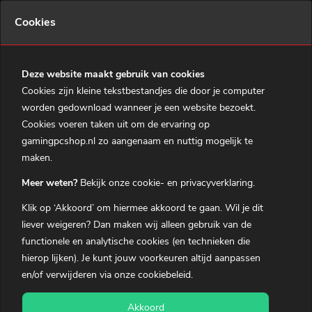
0
Cookies
Menu
MSI RTX 5060 Ti 16GB AMD Game PC
Deze website maakt gebruik van cookies
Cookies zijn kleine tekstbestandjes die door je computer
Home
worden gedownload wanneer je een website bezoekt.
Gaming PC's
Cookies voeren taken uit om de ervaring op
gamingpcshop.nl zo aangenaam en nuttig mogelijk te
MSI Prebuilds
maken.
Gaming notebooks
Meer weten?
Bekijk onze cookie- en privacyverklaring.
Gaming Accessoires
Je hebt nog
9 uren en 11 minuten
om je bestelling
Klik op ‘Akkoord’ om hiermee akkoord te gaan. Wil je dit
morgen in huis te hebben.
Over ons
liever
weigeren
? Dan maken wij alleen gebruik van de
functionele en analytische cookies (en technieken die
Klantenservice
Behuizing:
hierop lijken). Je kunt jouw voorkeuren altijd aanpassen
MSI MAG Forge 112R
en/of verwijderen via onze
cookiebeleid
.
0
Winkelmandje
LED Verlichting:
Akkoord
Mijn Account