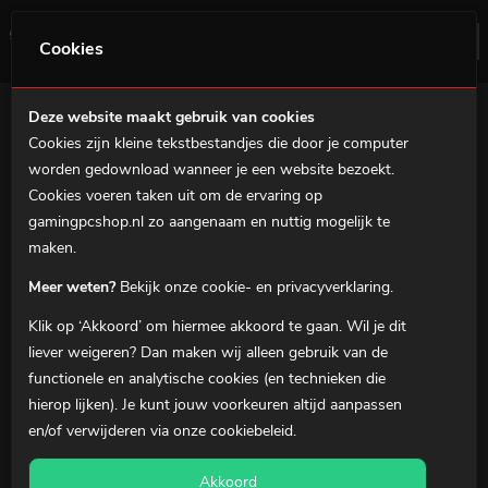
0
Menu
Cookies
Deze website maakt gebruik van cookies
Cookies zijn kleine tekstbestandjes die door je computer
Home
worden gedownload wanneer je een website bezoekt.
Veelgestelde
Gaming PC's
Cookies voeren taken uit om de ervaring op
vragen
gamingpcshop.nl zo aangenaam en nuttig mogelijk te
MSI Prebuilds
maken.
Stel hier je vraag
Gaming notebooks
Meer weten?
Bekijk onze cookie- en privacyverklaring.
Gaming Accessoires
Stel hieronder je vraag. Mocht je
Klik op ‘Akkoord’ om hiermee akkoord te gaan. Wil je dit
Over ons
geen antwoord vinden op je
liever
weigeren
? Dan maken wij alleen gebruik van de
vraag, blader dan tussen de
functionele en analytische cookies (en technieken die
Klantenservice
categorieën of neem
contact
hierop lijken). Je kunt jouw voorkeuren altijd aanpassen
met ons op.
en/of verwijderen via onze
cookiebeleid
.
0
Winkelmandje
Akkoord
Mijn Account