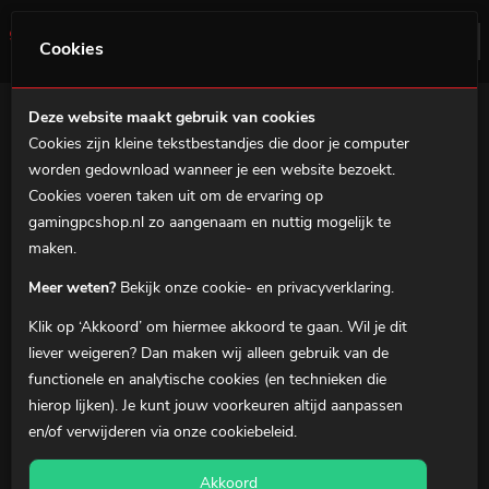
0
Menu
Cookies
Deze website maakt gebruik van cookies
Cookies zijn kleine tekstbestandjes die door je computer
Home
worden gedownload wanneer je een website bezoekt.
Gaming PC's
Cookies voeren taken uit om de ervaring op
gamingpcshop.nl zo aangenaam en nuttig mogelijk te
MSI Prebuilds
maken.
Gaming notebooks
Meer weten?
Bekijk onze cookie- en privacyverklaring.
Gaming Accessoires
Klik op ‘Akkoord’ om hiermee akkoord te gaan. Wil je dit
Over ons
liever
weigeren
? Dan maken wij alleen gebruik van de
functionele en analytische cookies (en technieken die
Klantenservice
hierop lijken). Je kunt jouw voorkeuren altijd aanpassen
en/of verwijderen via onze
cookiebeleid
.
0
Winkelmandje
Akkoord
Mijn Account