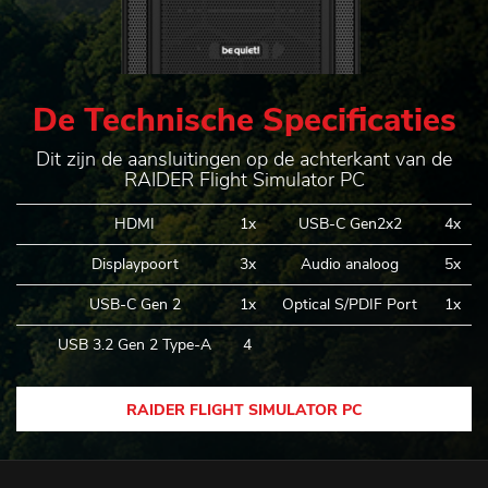
De Technische Specificaties
Dit zijn de aansluitingen op de achterkant van de
RAIDER Flight Simulator PC
HDMI
1x
USB-C Gen2x2
4x
Displaypoort
3x
Audio analoog
5x
USB-C Gen 2
1x
Optical S/PDIF Port
1x
USB 3.2 Gen 2 Type-A
4
RAIDER FLIGHT SIMULATOR PC