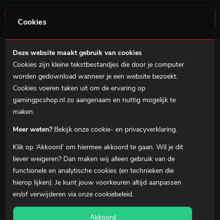
0
Menu
Cookies
Deze website maakt gebruik van cookies
Cookies zijn kleine tekstbestandjes die door je computer
Home
worden gedownload wanneer je een website bezoekt.
Gaming PC's
Cookies voeren taken uit om de ervaring op
gamingpcshop.nl zo aangenaam en nuttig mogelijk te
MSI Prebuilds
maken.
Gaming notebooks
Meer weten?
Bekijk onze cookie- en privacyverklaring.
Gaming Accessoires
Klik op ‘Akkoord’ om hiermee akkoord te gaan. Wil je dit
Over ons
liever
weigeren
? Dan maken wij alleen gebruik van de
functionele en analytische cookies (en technieken die
Klantenservice
hierop lijken). Je kunt jouw voorkeuren altijd aanpassen
en/of verwijderen via onze
cookiebeleid
.
0
Winkelmandje
Akkoord
Mijn Account