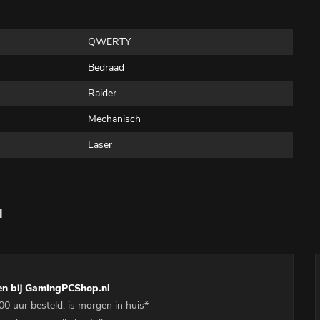
QWERTY
Bedraad
Raider
Mechanisch
Laser
l
en bij GamingPCShop.nl
00 uur besteld, is morgen in huis*