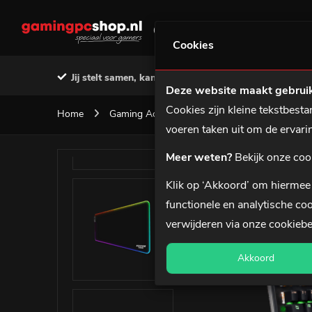
GAMING PC'S
MSI PREBU
Cookies
Jij stelt samen, kant-en-klaar geleverd
Voor 12:0
Deze website maakt gebruik
Cookies zijn kleine tekstbes
Home
Gaming Accessoires
Gaming Toetsenbor
voeren taken uit om de ervar
Meer weten?
Bekijk onze coo
Klik op ‘Akkoord’ om hiermee 
functionele en analytische coo
verwijderen via onze
cookiebe
Akkoord