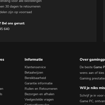
zending voor alle bestellingen
nen 30 dagen te retourneren
delen zijn op voorraad
 Bel ons gerust:
45 640
res
Informatie
Over gamingp
Klantenservice
De beste
Game P
Betaalwijzen
wens aan of kies
Bereikbaarheid
Gaming prestatie
Garantie informatie
Wil je niks mi
en
Ruilen en Retourneren
ds
Bezorgen en afhalen
Schrijf je in voo
Veelgestelde vragen
Game PC, ontvang
Contactformulier