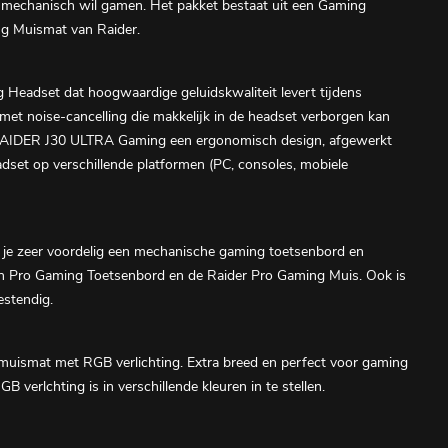
n mechanisch wil gamen. Het pakket bestaat uit een Gaming
g Muismat van Raider.
eadset dat hoogwaardige geluidskwaliteit levert tijdens
et noise-cancelling die makkelijk in de headset verborgen kan
 RAIDER J30 ULTRA Gaming een ergonomisch design, afgewerkt
set op verschillende platformen (PC, consoles, mobiele
zeer voordelig een mechanische gaming toetsenbord en
ech Pro Gaming Toetsenbord en de Raider Pro Gaming Muis. Ook is
estendig.
smat met RGB verlichting. Extra breed en perfect voor gaming
 verlchting is in verschillende kleuren in te stellen.