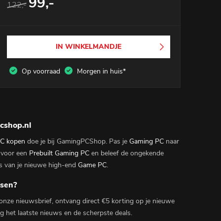
99,-
122,-
IN WINKELMANDJE
Op voorraad
Morgen in huis*
cshop.nl
C kopen
doe je bij GamingPCShop. Pas je
Gaming PC
naar
 voor een
Prebuilt Gaming PC
en beleef de ongekende
s van je nieuwe high-end
Game PC
.
ssen?
r onze nieuwsbrief, ontvang direct €5 korting op je nieuwe
 het laatste nieuws en de scherpste deals.