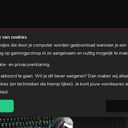
ILTS
GAMING NOTEBOOKS
GAMING ACCESSOIRES
0 uur besteld, is morgen in huis*
3 jaar garantie
 van cookies
tandjes die door je computer worden gedownload wanneer je een
den
RAIDER 4-in-1 MECH PRO GAMING Bundel
ing op gamingpcshop.nl zo aangenaam en nuttig mogelijk te mak
kie- en privacyverklaring.
akkoord te gaan. Wil je dit liever
weigeren
? Dan maken wij alle
kies (en technieken die hierop lijken). Je kunt jouw voorkeuren a
leid
.