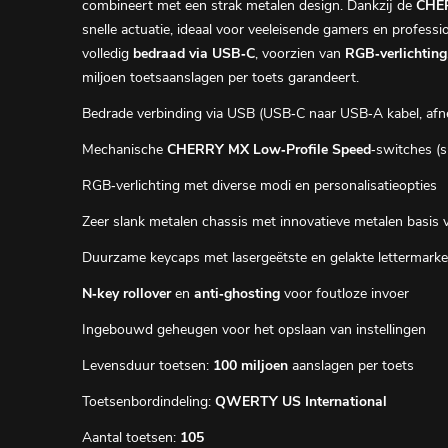
combineert met een strak metalen design. Dankzij de
CHER
snelle actuatie, ideaal voor veeleisende gamers en professi
volledig
bedraad via USB‑C
, voorzien van
RGB‑verlichting
miljoen toetsaanslagen per toets garandeert.
Bedrade verbinding via USB (USB‑C naar USB‑A kabel, af
Mechanische
CHERRY MX Low‑Profile Speed
‑switches (sn
RGB‑verlichting met diverse modi en personalisatieopties
Zeer slank metalen chassis met innovatieve metalen basis v
Duurzame keycaps met lasergeëtste en gelakte lettermarke
N‑key rollover
en
anti‑ghosting
voor foutloze invoer
Ingebouwd geheugen voor het opslaan van instellingen
Levensduur toetsen:
100 miljoen
aanslagen per toets
Toetsenbordindeling:
QWERTY US International
Aantal toetsen:
105