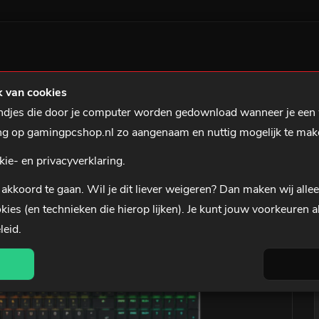
ILTS
GAMING NOTEBOOKS
GAMING ACCESSOIRES
0 uur besteld, is dinsdag in huis*
3 jaar garantie
 van cookies
tandjes die door je computer worden gedownload wanneer je een
den
Cherry MX 10.0N MX Speed Qwerty US
ing op gamingpcshop.nl zo aangenaam en nuttig mogelijk te mak
kie- en privacyverklaring.
akkoord te gaan. Wil je dit liever
weigeren
? Dan maken wij alle
kies (en technieken die hierop lijken). Je kunt jouw voorkeuren a
leid
.