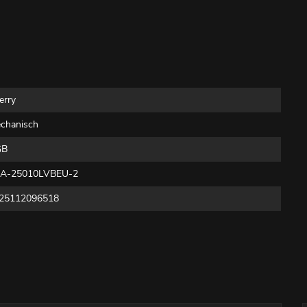
erry
chanisch
GB
A-25010LVBEU-2
25112096518