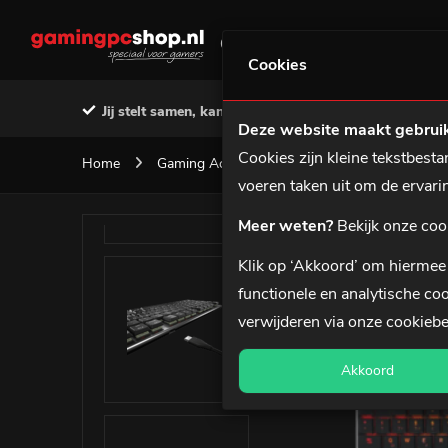
GAMING PC'S
MSI PREBU
Cookies
Jij stelt samen, kant-en-klaar geleverd
Voor 12:0
Deze website maakt gebruik
Cookies zijn kleine tekstbes
Home
Gaming Accessoires
Gaming Toetsenbor
voeren taken uit om de ervar
Meer weten?
Bekijk onze coo
Klik op ‘Akkoord’ om hiermee 
functionele en analytische coo
verwijderen via onze
cookiebe
Akkoord