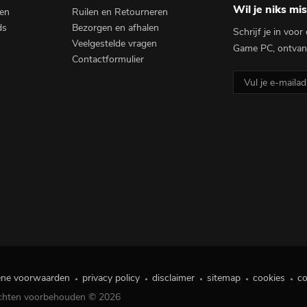
Wil je niks mi
en
Ruilen en Retourneren
ds
Bezorgen en afhalen
Schrijf je in voo
Veelgestelde vragen
Game PC, ontvang
Contactformulier
ne voorwaarden
privacy policy
disclaimer
sitemap
cookies
co
echten voorbehouden © 2026