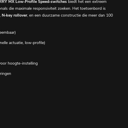
RY MX Low‑Profile Speed‑switches
biedt het een extreem
onals die maximale responsiviteit zoeken. Het toetsenbord is
,
N‑key rollover
, en een duurzame constructie die meer dan 100
neembaar)
elle actuatie, low‑profile)
oor hoogte-instelling
ringen