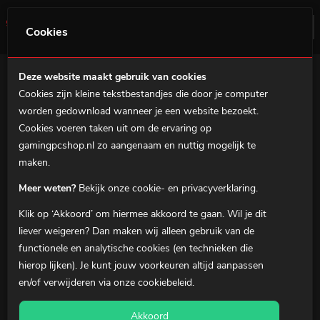
0
Menu
Cookies
Deze website maakt gebruik van cookies
Cookies zijn kleine tekstbestandjes die door je computer
Home
worden gedownload wanneer je een website bezoekt.
Veelgestelde
Gaming PC's
Cookies voeren taken uit om de ervaring op
vragen
gamingpcshop.nl zo aangenaam en nuttig mogelijk te
MSI Prebuilds
maken.
Stel hier je vraag
Gaming notebooks
Meer weten?
Bekijk onze cookie- en privacyverklaring.
Gaming Accessoires
Stel hieronder je vraag. Mocht je
Klik op ‘Akkoord’ om hiermee akkoord te gaan. Wil je dit
Over ons
geen antwoord vinden op je
liever
weigeren
? Dan maken wij alleen gebruik van de
vraag, blader dan tussen de
functionele en analytische cookies (en technieken die
Klantenservice
categorieën of neem
contact
hierop lijken). Je kunt jouw voorkeuren altijd aanpassen
met ons op.
en/of verwijderen via onze
cookiebeleid
.
0
Winkelmandje
Akkoord
Mijn Account