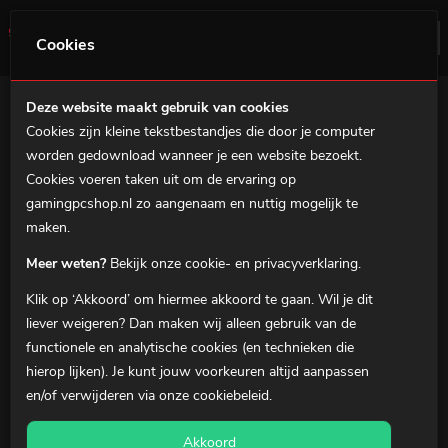
0
Menu
Cookies
Deze website maakt gebruik van cookies
Cookies zijn kleine tekstbestandjes die door je computer
Home
worden gedownload wanneer je een website bezoekt.
Betalen met in3
Gaming PC's
Cookies voeren taken uit om de ervaring op
Eenvoudig in 3 keer gespreid betalen zonder
gamingpcshop.nl zo aangenaam en nuttig mogelijk te
MSI Prebuilds
rente.
maken.
Gaming notebooks
Bekijk onze betaalwijzen
Meer weten?
Bekijk onze cookie- en privacyverklaring.
Gaming Accessoires
Klik op ‘Akkoord’ om hiermee akkoord te gaan. Wil je dit
Over ons
liever
weigeren
? Dan maken wij alleen gebruik van de
functionele en analytische cookies (en technieken die
Klantenservice
hierop lijken). Je kunt jouw voorkeuren altijd aanpassen
en/of verwijderen via onze
cookiebeleid
.
Bedankt voor je aanmelding
0
Winkelmandje
Akkoord
Mijn Account